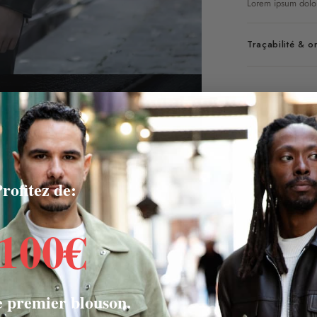
Lorem ipsum dolor
Traçabilité & o
rofitez de:
-100€
e premier blouson.