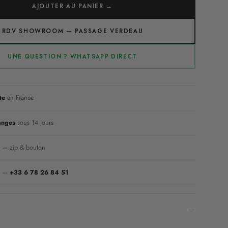
AJOUTER AU PANIER →
RDV SHOWROOM — PASSAGE VERDEAU
UNE QUESTION ? WHATSAPP DIRECT
te
en France
anges
sous 14 jours
s
— zip & bouton
/7 —
+33 6 78 26 84 51