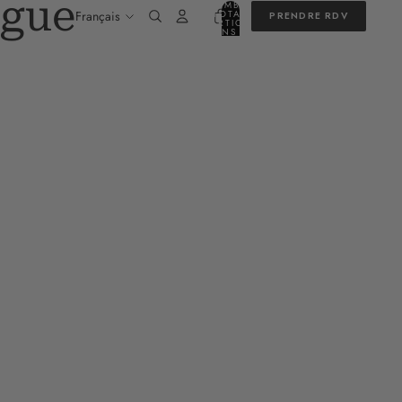
gue
NOMBRE
TOTAL
PRENDRE RDV
D’ARTICLES
DANS LE
PANIER: 0