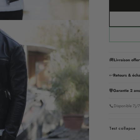
🚚
Livraison offer
↩
Retours & éch
🛡
Garantie 2 an
📞
Disponible 7j
Test collapse