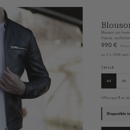
Blouso
Blouson cuir hom
France, confectio
990 €
Marqu
ou 3 × 330€ sans f
TAILLE
44
46
Plus que
1
en st
Disponible 