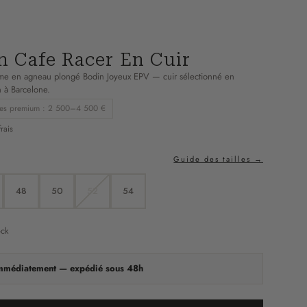
n Cafe Racer En Cuir
me en agneau plongé Bodin Joyeux EPV — cuir sélectionné en
n à Barcelone.
es premium : 2 500–4 500 €
rais
Guide des tailles →
48
50
52
54
ock
immédiatement — expédié sous 48h