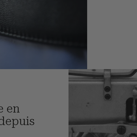
e en
 depuis