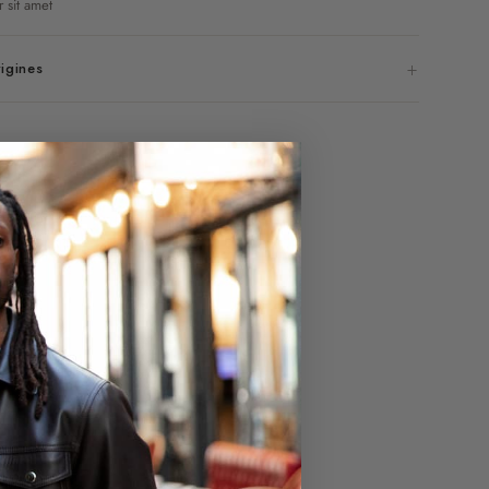
 sit amet
rigines